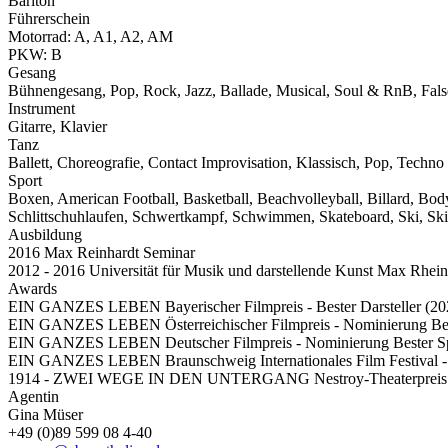
Bariton
Führerschein
Motorrad: A, A1, A2, AM
PKW: B
Gesang
Bühnengesang, Pop, Rock, Jazz, Ballade, Musical, Soul & RnB, False
Instrument
Gitarre, Klavier
Tanz
Ballett, Choreografie, Contact Improvisation, Klassisch, Pop, Techno
Sport
Boxen, American Football, Basketball, Beachvolleyball, Billard, Bod
Schlittschuhlaufen, Schwertkampf, Schwimmen, Skateboard, Ski, Sk
Ausbildung
2016 Max Reinhardt Seminar
2012 - 2016 Universität für Musik und darstellende Kunst Max Rhei
Awards
EIN GANZES LEBEN Bayerischer Filmpreis - Bester Darsteller (20
EIN GANZES LEBEN Österreichischer Filmpreis - Nominierung Bes
EIN GANZES LEBEN Deutscher Filmpreis - Nominierung Bester Spi
EIN GANZES LEBEN Braunschweig Internationales Film Festival - 
1914 - ZWEI WEGE IN DEN UNTERGANG Nestroy-Theaterpreis - N
Agentin
Gina Müser
+49 (0)89 599 08 4-40