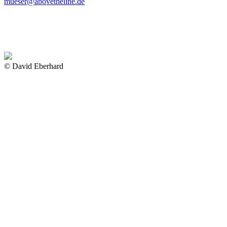
mueser@abovetheline.de
© David Eberhard